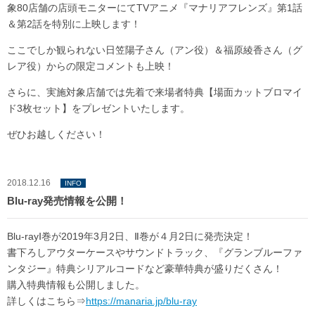
象80店舗の店頭モニターにてTVアニメ『マナリアフレンズ』第1話
＆第2話を特別に上映します！
ここでしか観られない日笠陽子さん（アン役）＆福原綾香さん（グ
レア役）からの限定コメントも上映！
さらに、実施対象店舗では先着で来場者特典【場面カットブロマイ
ド3枚セット】をプレゼントいたします。
ぜひお越しください！
2018.12.16
INFO
Blu-ray発売情報を公開！
Blu-rayⅠ巻が2019年3月2日、Ⅱ巻が４月2日に発売決定！
書下ろしアウターケースやサウンドトラック、『グランブルーファ
ンタジー』特典シリアルコードなど豪華特典が盛りだくさん！
購入特典情報も公開しました。
詳しくはこちら⇒
https://manaria.jp/blu-ray