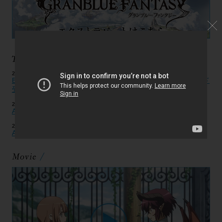
2020.12.07
Blu-ray 封入「グランブルーファンタジー」特典シリアルコード
受取期間延長につきまして
2019.12.10
AT-Xにて全10話一挙放送決定！
2019.06.14
AT-Xで再放送決定！